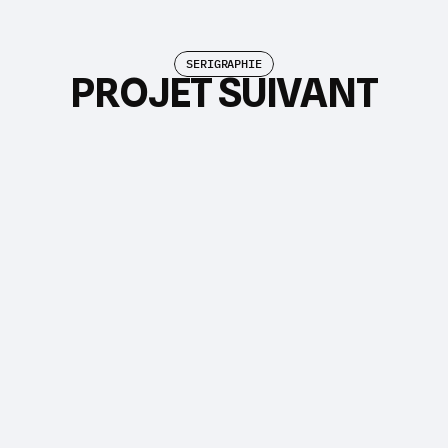
SERIGRAPHIE
PROJET SUIVANT
LA SAF COMME 
JAMAIS AUPARAVANT
Z.I. DE BERLANNE,
MORLAÀS
IMPRESSION INDUSTRIELLE
0559301311
NOUVELLE AQUITAINE
AUTOCOLLANTS ET 
DEVIS@SERIGRAP